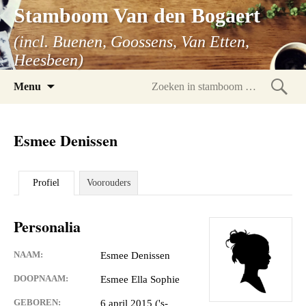
Stamboom Van den Bogaert
(incl. Buenen, Goossens, Van Etten,
Heesbeen)
Spring
Menu
naar
Zoeke
inhoud
in
Esmee Denissen
stam
Profiel
Voorouders
Personalia
NAAM:
Esmee Denissen
DOOPNAAM:
Esmee Ella Sophie
GEBOREN:
6 april 2015 ('s-