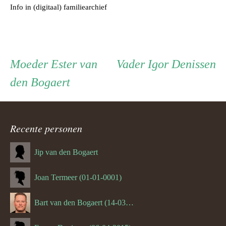
Info in (digitaal) familiearchief
Persoon
Moeder
Vader
Moeder
Ester van
Vader
Igor Denissen
den Bogaert
ouder
navigatie
Recente personen
Jip van den Bogaert
Joan Termeer (01-01-0001)
Bart van den Bogaert (14-03-1980)