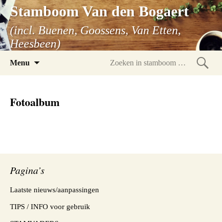
Stamboom Van den Bogaert
(incl. Buenen, Goossens, Van Etten,
Heesbeen)
Spring
Menu
naar
Zoeke
inhoud
in
Fotoalbum
stam
Pagina’s
Laatste nieuws/aanpassingen
TIPS / INFO voor gebruik