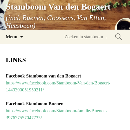
Stamboom Van den Bogaert
(incl. Buenen, Goossens, Van Etten,
Heesbeen)
Spring
Menu
naar
Zoeke
inhoud
in
LINKS
stam
Facebook Stamboom van den Bogaert
https://www.facebook.com/Stamboom-Van-den-Bogaert-
1449390051950211/
Facebook Stamboom Buenen
https://www.facebook.com/Stamboom-familie-Buenen-
397677557047735/