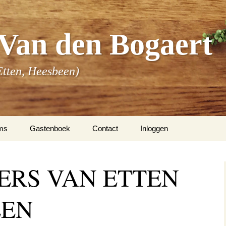
Van den Bogaert
Etten, Heesbeen)
ms
Gastenboek
Contact
Inloggen
m Van den Bogaert
ERS VAN ETTEN
m Buenen
EEN
 overige families