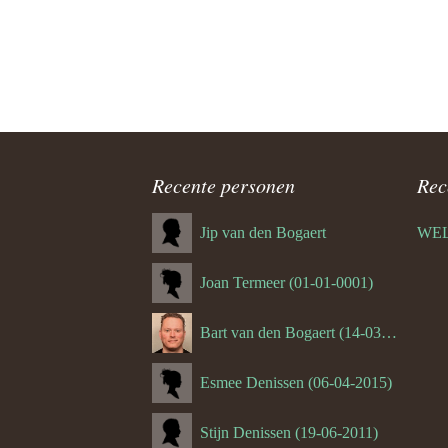
Recente personen
Rec
Jip van den Bogaert
Joan Termeer (01-01-0001)
Bart van den Bogaert (14-03-1980)
Esmee Denissen (06-04-2015)
Stijn Denissen (19-06-2011)