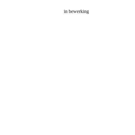
fotoalbum
in bewerking
fotoalbu
Fotoalbu