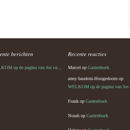
ente berichten
Recente reacties
WELKOM op de pagina van Jos van den Bogaert
Marcel
op
Gastenboek
anny baudoin-Hoogedoorn
op
WELKOM op de pagina van Jos v
Frank
op
Gastenboek
Norah
op
Gastenboek