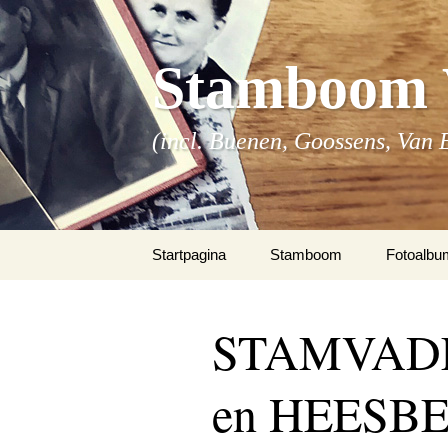
Stamboom 
(incl. Buenen, Goossens, Van 
Spring
Startpagina
Stamboom
Fotoalbu
naar
inhoud
fotoalbu
STAMVAD
fotoalbu
en HEESB
fotoalbum