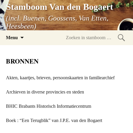
Stamboom Van den Bogaert
(incl. Buenen, Goossens, Van Etten,
Heesbeen)
Spring
Menu
naar
Zoeke
inhoud
in
BRONNEN
stam
Akten, kaartjes, brieven, persoonskaarten in familiearchief
Archieven in diverse provincies en steden
BHIC Brabants Historisch Informatiecentrum
Boek : “Een Terugblik” van J.P.E. van den Bogaert