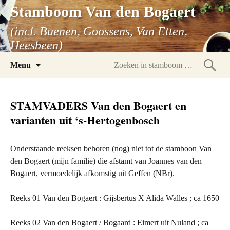
Stamboom Van den Bogaert
(incl. Buenen, Goossens, Van Etten,
Heesbeen)
Spring
Menu
naar
Zoeke
inhoud
in
STAMVADERS Van den Bogaert en
stam
varianten uit ‘s-Hertogenbosch
Onderstaande reeksen behoren (nog) niet tot de stamboon Van
den Bogaert (mijn familie) die afstamt van Joannes van den
Bogaert, vermoedelijk afkomstig uit Geffen (NBr).
Reeks 01 Van den Bogaert : Gijsbertus X Alida Walles ; ca 1650
Reeks 02 Van den Bogaert / Bogaard : Eimert uit Nuland ; ca