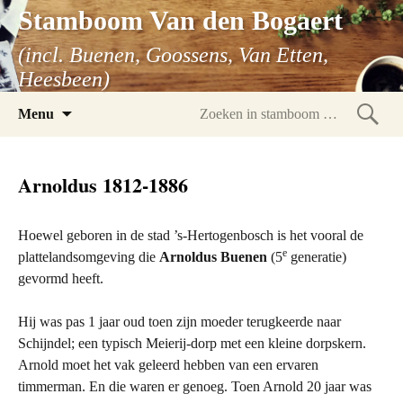
Stamboom Van den Bogaert
(incl. Buenen, Goossens, Van Etten,
Heesbeen)
Spring
Menu
naar
Zoeke
inhoud
in
Arnoldus 1812-1886
stam
Hoewel geboren in de stad ’s-Hertogenbosch is het vooral de
e
plattelandsomgeving die
Arnoldus Buenen
(5
generatie)
gevormd heeft.
Hij was pas 1 jaar oud toen zijn moeder terugkeerde naar
Schijndel; een typisch Meierij-dorp met een kleine dorpskern.
Arnold moet het vak geleerd hebben van een ervaren
timmerman. En die waren er genoeg. Toen Arnold 20 jaar was