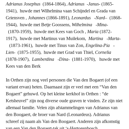
Adrianus Josephus
(1864-1864),
Adrianus -Janus-
(1865-
1941), huwde met Wilhelmina vaan Schijndel en Grada van
Griensven ,
Johannes
(1866-1891),
Leonardus
-Nard
– (1868-
1944), huwde met Betje Goossens,
Wilhelmina -Mina-
(1870-1959), huwde met Kees van Goch ,
Maria
(1872-
1917), huwde met Martinus van Muilekom,
Martina -Marta-
(1873-1961), huwde met Tinus van Zon,
Engelina-Pia -
Lien-
(1875-1955), huwde met Grad van Thiel,
Cornelia
(1878-1907),
Lamberdina
-Dina-
(1881-1970), huwde met
Kees van den Berk
In Orthen zijn nog veel personen die Van den Bogaert (of een
variant ervan) heten. Daarnaast zijn er veel met een “Van den
Bogaert” gehuwd. Op het kleine kerkhof in Orthen : “de
Ketsheuvel” zijn nog diverse oude graven te vinden. Ze zijn niet
allemaal familie. Velen zijn afstammelingen van Adrianus van
den Boogaert, de broer van Nard (Leonardeus). Adrianus
schreef zij naam als Van den Boogaert. Anderen zijn afkomstig
van een Van den Bogaert-tak uit ‘s-Hertogenbosch.