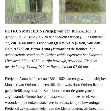
PETRUS MATHEUS (Pietje)) van den BOGAERT
,
is
geboren op 25 sept 1831 In het gehucht Orthen (K 123 nummer
27) om 20.00 uur als zoon van
QUIRINUS (Krien) van den
BOGAERT
en Maria Anna (Marianna) de Bekker
. Zijn
geboortehuis stond op de Orthensedijk tegenover het Klooster.
Hier heeft hij tot 1862, tot zijn huwelijk, gewoond.
Pietje is
overleden op 14 aug 1911 te Rosmalen om 07.00 uur.
Pietje en Anna hebben van 1861-1862 samen gewoond nabij het
klooster van Orthen aan een dijk die dwars door Orthen liep en
gedeeltelijk nog bestaat. Ze behoorden tot de grote groep
zogenaamde “keuterboeren” waarvan er in deze streek veel
woonden, met enkele stuks vee in onaanzienlijke bewoningen.
Pietje zal zeker, zoals velen van die kleine boeren, als knecht of