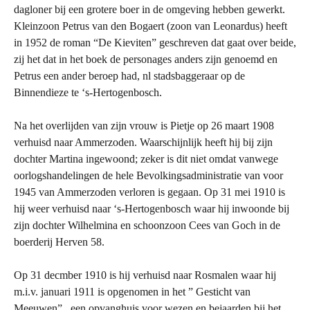
dagloner bij een grotere boer in de omgeving hebben gewerkt.
Kleinzoon Petrus van den Bogaert (zoon van Leonardus) heeft
in 1952 de roman “De Kieviten” geschreven dat gaat over beide,
zij het dat in het boek de personages anders zijn genoemd en
Petrus een ander beroep had, nl stadsbaggeraar op de
Binnendieze te ‘s-Hertogenbosch.
Na het overlijden van zijn vrouw is Pietje op 26 maart 1908
verhuisd naar Ammerzoden. Waarschijnlijk heeft hij bij zijn
dochter Martina ingewoond; zeker is dit niet omdat vanwege
oorlogshandelingen de hele Bevolkingsadministratie van voor
1945 van Ammerzoden verloren is gegaan. Op 31 mei 1910 is
hij weer verhuisd naar ‘s-Hertogenbosch waar hij inwoonde bij
zijn dochter Wilhelmina en schoonzoon Cees van Goch in de
boerderij Herven 58.
Op 31 decmber 1910 is hij verhuisd naar Rosmalen waar hij
m.i.v. januari 1911 is opgenomen in het ” Gesticht van
Meeuwen” , een opvanghuis voor wezen en bejaarden bij het