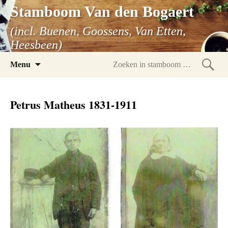
Stamboom Van den Bogaert
(incl. Buenen, Goossens, Van Etten,
Heesbeen)
Spring
Menu
naar
Zoeke
inhoud
in
Petrus Matheus 1831-1911
stam