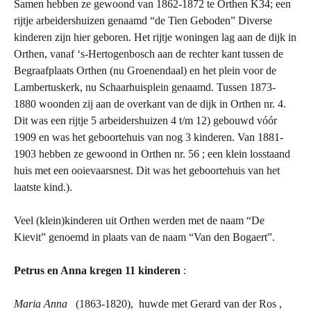
Samen hebben ze gewoond van 1862-1872 te Orthen K34; een
rijtje arbeidershuizen genaamd “de Tien Geboden” Diverse
kinderen zijn hier geboren. Het rijtje woningen lag aan de dijk in
Orthen, vanaf ‘s-Hertogenbosch aan de rechter kant tussen de
Begraafplaats Orthen (nu Groenendaal) en het plein voor de
Lambertuskerk, nu Schaarhuisplein genaamd. Tussen 1873-
1880 woonden zij aan de overkant van de dijk in Orthen nr. 4.
Dit was een rijtje 5 arbeidershuizen 4 t/m 12) gebouwd vóór
1909 en was het geboortehuis van nog 3 kinderen. Van 1881-
1903 hebben ze gewoond in Orthen nr. 56 ; een klein losstaand
huis met een ooievaarsnest. Dit was het geboortehuis van het
laatste kind.).
Veel (klein)kinderen uit Orthen werden met de naam “De
Kievit” genoemd in plaats van de naam “Van den Bogaert”.
Petrus en Anna kregen 11 kinderen
:
Maria Anna
(1863-1820), huwde met Gerard van der Ros ,