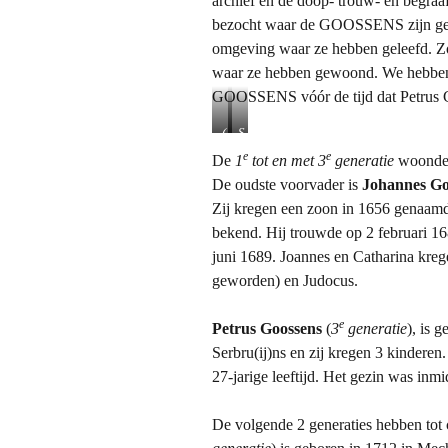
archief en de doop- trouw- en begra
bezocht waar de GOOSSENS zijn gedo
omgeving waar ze hebben geleefd. Zo
waar ze hebben gewoond. We hebben 
GOOSSENS vóór de tijd dat Petrus G
(
S
l
i
e
e
De
1
tot en met 3
generatie
woonde i
o
n
De oudste voorvader is
Johannes Go
c
t
Zij kregen een zoon in 1656 genaa
a
P
t
i
bekend. Hij trouwde op 2 februari 16
i
e
juni 1689. Joannes en Catharina krege
e
t
geworden) en Judocus.
)
e
w
r
o
s
e
Petrus Goossens
(
3
generatie
), is 
o
e
Serbru(ij)ns en zij kregen 3 kinderen.
n
n
27-jarige leeftijd. Het gezin was inm
h
P
u
a
i
u
De volgende 2 generaties hebben to
s
l