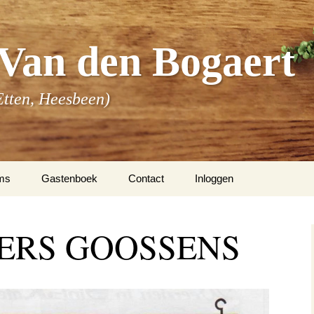
Van den Bogaert
Etten, Heesbeen)
ms
Gastenboek
Contact
Inloggen
m Van den Bogaert
ERS GOOSSENS
m Buenen
 overige families