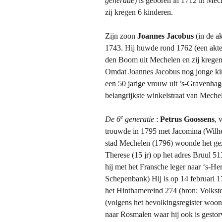
generatie
) is geboren in 1712 in Mec
f
k
zij kregen 6 kinderen.
a
e
m
r
i
k
Zijn zoon
Joannes Jacobus
(in de a
l
w
1743. Hij huwde rond 1762 (een akte 
i
a
den Boom uit Mechelen en zij kregen 8
e
a
s
r
Omdat Joannes Jacobus nog jonge ki
G
v
een 50 jarige vrouw uit ’s-Gravenha
o
e
belangrijkste winkelstraat van Meche
o
l
s
e
e
s
n
De 6
generatie
:
Petrus Goossens
, 
e
z
trouwde in 1795 met Jacomina (Wilhel
n
i
stad Mechelen (1796) woonde het gezi
s
j
Therese (15 jr) op het adres Bruul 51
i
n
n
g
hij met het Fransche leger naar ‘s-H
M
e
Schepenbank) Hij is op 14 februari 1
e
d
het Hinthamereind 274 (bron: Volkst
c
o
(volgens het bevolkingsregister woon
h
o
e
p
naar Rosmalen waar hij ook is gestor
l
t