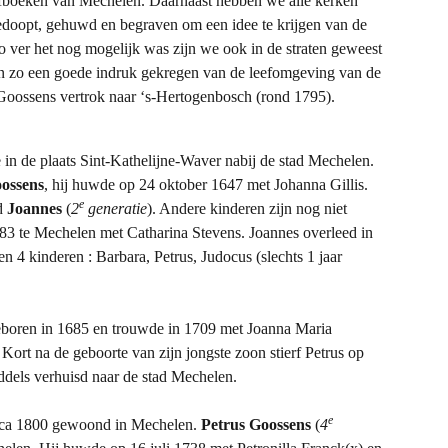
afboeken van Mechelen. Daarnaast hebben we alle kerken
opt, gehuwd en begraven om een idee te krijgen van de
 ver het nog mogelijk was zijn we ook in de straten geweest
zo een goede indruk gekregen van de leefomgeving van de
oossens vertrok naar ‘s-Hertogenbosch (rond 1795).
n de plaats Sint-Kathelijne-Waver nabij de stad Mechelen.
ossens
, hij huwde op 24 oktober 1647 met Johanna Gillis.
e
md
Joannes
(
2
generatie
). Andere kinderen zijn nog niet
83 te Mechelen met Catharina Stevens. Joannes overleed in
n 4 kinderen : Barbara, Petrus, Judocus (slechts 1 jaar
geboren in 1685 en trouwde in 1709 met Joanna Maria
 Kort na de geboorte van zijn jongste zoon stierf Petrus op
iddels verhuisd naar de stad Mechelen.
e
t ca 1800 gewoond in Mechelen.
Petrus Goossens
(
4