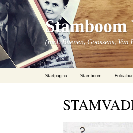
Stamboom 
(incl. Buenen, Goossens, Van 
Spring
Startpagina
Stamboom
Fotoalbu
naar
inhoud
fotoalbu
STAMVAD
fotoalbu
fotoalbum