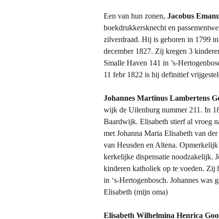
e
Een van hun zonen,
Jacobus Emanu
n
boekdrukkersknecht en passementwer
zilverdraad. Hij is geboren in 1799
december 1827. Zij kregen 3 kindere
Smalle Haven 141 in ’s-Hertogenbosc
11 febr 1822 is hij definitief vrijges
Johannes Martinus Lambertens G
wijk de Uilenburg nummer 211. In 18
Baardwijk. Elisabeth stierf al vroeg n
met Johanna Maria Elisabeth van der R
van Heusden en Altena. Opmerkelijk v
kerkelijke dispensatie noodzakelijk. 
kinderen katholiek op te voeden. Zij
in ‘s-Hertogenbosch. Johannes was g
Elisabeth (mijn oma)
Elisabeth Wilhelmina Henrica Goos