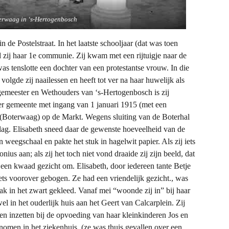
erwaag in ‘s-Hertogenbosch
in de Postelstraat. In het laatste schooljaar (dat was toen
d zij haar 1e communie. Zij kwam met een rijtuigje naar de
as tenslotte een dochter van een protestantse vrouw. In die
 volgde zij naailessen en heeft tot ver na haar huwelijk als
rgemeester en Wethouders van ‘s-Hertogenbosch is zij
r gemeente met ingang van 1 januari 1915 (met een
 (Boterwaag) op de Markt. Wegens sluiting van de Boterhal
slag. Elisabeth sneed daar de gewenste hoeveelheid van de
 weegschaal en pakte het stuk in hagelwit papier. Als zij iets
onius aan; als zij het toch niet vond draaide zij zijn beeld, dat
 een kwaad gezicht om. Elisabeth, door iedereen tante Betje
ets voorover gebogen. Ze had een vriendelijk gezicht., was
ak in het zwart gekleed. Vanaf mei “woonde zij in” bij haar
 in het ouderlijk huis aan het Geert van Calcarplein. Zij
en inzetten bij de opvoeding van haar kleinkinderen Jos en
nomen in het ziekenhuis, (ze was thuis gevallen over een