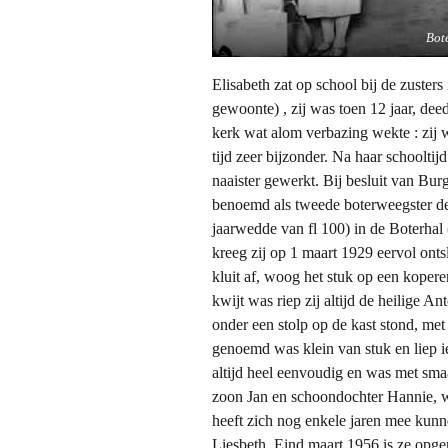
Bot
Elisabeth zat op school bij de zusters 
gewoonte) , zij was toen 12 jaar, dee
kerk wat alom verbazing wekte : zij w
tijd zeer bijzonder. Na haar schooltijd
naaister gewerkt. Bij besluit van Bu
benoemd als tweede boterweegster de
jaarwedde van fl 100) in de Boterhal
kreeg zij op 1 maart 1929 eervol ont
kluit af, woog het stuk op een koperen
kwijt was riep zij altijd de heilige Ant
onder een stolp op de kast stond, met
genoemd was klein van stuk en liep i
altijd heel eenvoudig en was met sma
zoon Jan en schoondochter Hannie, wel
heeft zich nog enkele jaren mee kunn
Liesbeth. Eind maart 1956 is ze opge