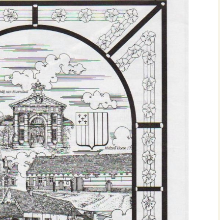
 familieberichten
m grafmonumenten
m Akten