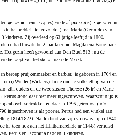
helen. Hij huwde op 16 juli 1738 met Petronilla Franck(x) en
e
kten genoemd Jean Jacques) en de
5
generatie
) is geboren in
is in het archief niet gevonden) met Maria (Gertrude) van
 kinderen. Zij overleed op 63-jarige leeftijd in 1800.
nderen had huwde hij 2 jaar later met Magdalena Boogmans,
ge. Het gezin heeft gewoond aan Den Buul 513 ; nu de
len die loopt van het station naar de Markt.
van beroep pruijkenmaeker en barbier, is geboren in 1764 en
mina) Wieller (Wielaers). In de oudste volkstelling van de
n, zijn ouders en de twee zussen Therese (26 jr) en Marie
3. Petrus stond daar niet meer ingeschreven. Waarschijnlijk is
ertogenbosch vertrokken en daar in 1795 getrouwd (info
798 ingeschreven is als poorter. Petrus had een winkel aan
elling 1814/1822) Na de dood van zijn vrouw is hij na 1840
de hij toen nog aan het Hinthamereinde nr 114/8) verhuisd
ven. Petrus en Jacomina hadden 8 kinderen.