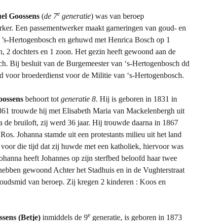
e
el Goossens
(
de 7
generatie
) was van beroep
ker. Een passementwerker maakt garneringen van goud- en
 in ’s-Hertogenbosch en gehuwd met Henrica Bosch op 1
n, 2 dochters en 1 zoon. Het gezin heeft gewoond aan de
h. Bij besluit van de Burgemeester van ‘s-Hertogenbosch dd
teld voor broederdienst voor de Militie van ‘s-Hertogenbosch.
oossens
behoort tot
generatie 8
. Hij is geboren in 1831 in
61 trouwde hij met Elisabeth Maria van Mackelenbergh uit
a de bruiloft, zij werd 36 jaar. Hij trouwde daarna in 1867
os. Johanna stamde uit een protestants milieu uit het land
oor die tijd dat zij huwde met een katholiek, hiervoor was
Johanna heeft Johannes op zijn sterfbed beloofd haar twee
 hebben gewoond Achter het Stadhuis en in de Vughterstraat
oudsmid van beroep. Zij kregen 2 kinderen : Koos en
e
sens (Betje)
inmiddels de 9
generatie, is geboren in 1873