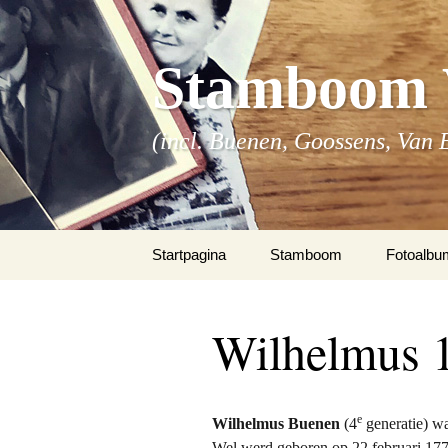
Stamboom 
(incl. Buenen, Goossens, Van 
Spring
Startpagina
Stamboom
Fotoalbu
naar
inhoud
fotoalbu
Wilhelmus 
fotoalbu
fotoalbum
e
Wilhelmus Buenen
(4
generatie) w
Wel werd geboren op 22 februari 1778 