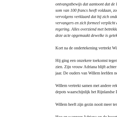
ontvangstbewijs dat aantoont dat de 
som van 100 francs heeft voldaan, zo
vervolgens verklaard dat hij zich on
vervangers en zich formeel verplicht a
regering.
Alles overziend met betrekk
deze acte
opgemaakt dewelke is gete
Kort na de ondertekening vertrekt Wi
Hij ging een onzekere toekomst tegemo
zien. Zijn vrouw Adriana blijft achter
jaar. De ouders van Willem leefden 
Willem vertrekt samen met andere rek
depots waarschijnlijk het Rijnlandse D
Willem heeft zijn gezin nooit meer 
Hoe en wanneer Adriana op de hoogt