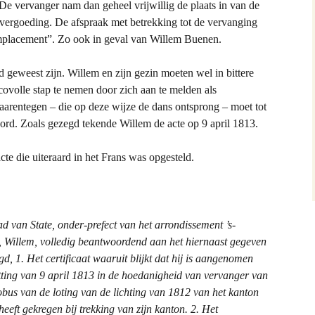
De vervanger nam dan geheel vrijwillig de plaats in van de
 vergoeding. De afspraak met betrekking tot de vervanging
mplacement”. Zo ook in geval van Willem Buenen.
geweest zijn. Willem en zijn gezin moeten wel in bittere
ovolle stap te nemen door zich aan te melden als
arentegen – die op deze wijze de dans ontsprong – moet tot
rd. Zoals gezegd tekende Willem de acte op 9 april 1813.
acte die uiteraard in het Frans was opgesteld.
 van State, onder-prefect van het arrondissement ’s-
 Willem, volledig beantwoordend aan het hiernaast gegeven
egd,
1. Het certificaat waaruit blijkt dat hij is aangenomen
tting van 9
april 1813 in de hoedanigheid van vervanger van
obus van de
loting van de lichting van 1812 van het kanton
heeft gekregen
bij trekking van zijn kanton.
2. Het