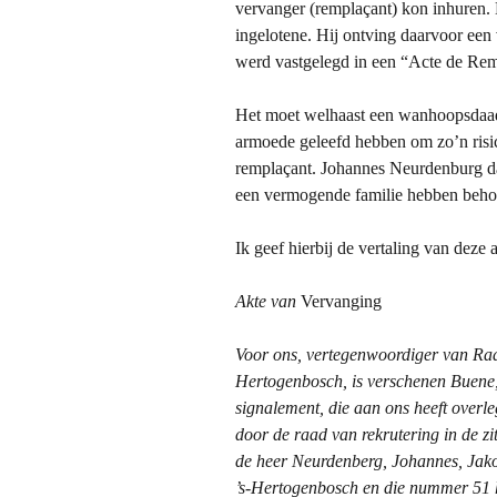
vervanger (remplaçant) kon inhuren. 
ingelotene. Hij ontving daarvoor een
werd vastgelegd in een “Acte de Re
Het moet welhaast een wanhoopsdaad 
armoede geleefd hebben om zo’n risic
remplaçant. Johannes Neurdenburg da
een vermogende familie hebben behoo
Ik geef hierbij de vertaling van deze 
Akte van
Vervanging
Voor ons, vertegenwoordiger van Raad
Hertogenbosch, is verschenen Buene,
signalement, die aan ons heeft overl
door de raad van rekrutering in de zi
de heer Neurdenberg, Johannes, Jak
’s-Hertogenbosch en die nummer 51 