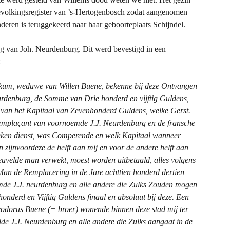
bevolkingsregister van ’s-Hertogenbosch zodat aangenomen
eren is teruggekeerd naar haar geboorteplaats Schijndel.
ng van Joh. Neurdenburg. Dit werd bevestigd in een
:
kum, weduwe van Willen Buene, bekenne bij deze Ontvangen
rdenburg, de Somme van Drie honderd en vijftig Guldens,
t van het Kapitaal van Zevenhonderd Guldens, welke Gerst.
mplaçant van voornoemde J.J. Neurdenburg en de fransche
ken dienst, was Comperende en welk Kapitaal wanneer
 zijnvoordeze de helft aan mij en voor de andere helft aan
euvelde man verwekt, moest worden uitbetaald, alles volgens
an de Remplacering in de Jare achttien honderd dertien
de J.J. neurdenburg en alle andere die Zulks Zouden mogen
nderd en Vijftig Guldens finaal en absoluut bij deze.
Een
odorus Buene (= broer) wonende binnen deze stad mij ter
de J.J. Neurdenburg en alle andere die Zulks aangaat in de