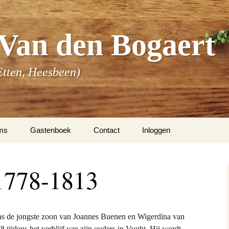
Van den Bogaert
Etten, Heesbeen)
ms
Gastenboek
Contact
Inloggen
m Van den Bogaert
1778-1813
m Buenen
 overige families
as de jongste zoon van Joannes Buenen en Wigerdina van
tijdens het verblijf van zijn ouders in Vught. Hij wordt