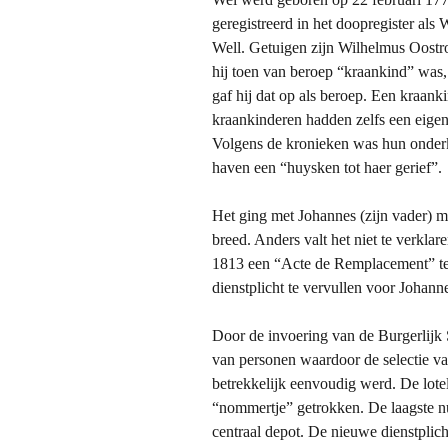
fotoalbum
geregistreerd in het doopregister a
Well. Getuigen zijn Wilhelmus Oostro
fotoalbu
hij toen van beroep “kraankind” was,
gaf hij dat op als beroep. Een kraank
Fotoalbu
kraankinderen hadden zelfs een eigen 
Volgens de kronieken was hun onderk
haven een “huysken tot haer gerief”.
Het ging met Johannes (zijn vader) m
breed. Anders valt het niet te verkla
1813 een “Acte de Remplacement” tek
dienstplicht te vervullen voor Johan
Door de invoering van de Burgerlijk 
van personen waardoor de selectie v
betrekkelijk eenvoudig werd. De lote
“nommertje” getrokken. De laagste n
centraal depot. De nieuwe dienstplic