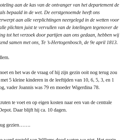
loteling aan de kas van de ontvanger van het departement de
als bepaald in de wet.
De eerstgenoemde heeft ons
derwerpt aan alle verplichtingen
neergelegd in de wetten voor
lle plichten juist te vervullen van de lotelingen tegenover de
ing tot het verzoek door partijen aan ons gedaan, hebben wij
kend samen met ons,
Te ’s-Hertogenbosch, de 9e april 1813.
llem.
et en het was de vraag of hij zijn gezin ooit nog terug zou
 met 5 kleine kinderen in de leeftijden van 10, 6, 5, 3, en 1
nog, vader Joannis was 79 en moeder Wigerdina 78.
ruten te voet en op eigen kosten naar een van de centrale
epot. Daar blijft hij ca. 10 dagen.
terug gezien…….
e werd gesteld van Willems dood weten we niet. Het gezin