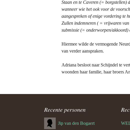
Staan en te Caveren (= borgstellen)
wanneer wie het ook voor de voorsch
aangespreken of enige vordering te h
Zullen indemneren ( = vrijwaren va
submissie (=
onderworpen/akkoord) a
Hiermee wilde de vermogende Neurden
van verder aanspraken.
Adriana besloot naar Schijndel te ver
woonden haar familie, haar broers An
Recente personen
Rec
Jip van den Bogaert