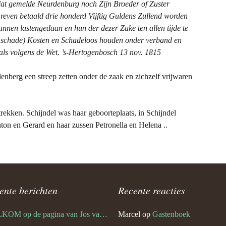
 dat gemelde Neurdenburg noch Zijn Broeder of Zuster
reven betaald drie honderd Vijftig Guldens Zullend worden
unnen lastengedaan en hun der dezer Zake ten allen tijde te
n schade) Kosten en Schadeloos houden onder verband en
ls volgens de Wet.
’s-Hertogenbosch 13 nov. 1815
berg een streep zetten onder de zaak en zichzelf vrijwaren
trekken. Schijndel was haar geboorteplaats, in Schijndel
ton en Gerard en haar zussen Petronella en Helena ..
ente berichten
Recente reacties
WELKOM op de pagina van Jos van den Bogaert
Marcel
op
Gastenboek