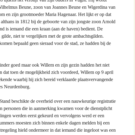
 familieberichten
ls Wilhelmus Beune, zoon van Joannes Beune en Wigerdina van
m en zijn grootmoeder Maria Hagenaar. Het lijkt er op dat
m grafmonumenten
 althans in 1812 bij de geboorte van zijn jongste zoon Arnold
ind is iemand die een kraan (aan de haven) bedient. De
m Akten
gilde, niet te vergelijken met de grote ambachtsgilden.
omen bepaald geen sieraad voor de stad, ze hadden bij de
inder goed maar ook Willem en zijn gezin hadden het niet
ren dat toen de mogelijkheid zich voordeed, Willem op 9 april
ende waarbij hij zich bereid verklaarde plaatsvervangende
nes Neurdenburg.
Stand beschikte de overheid over een nauwkeurige registratie
an personen die in aanmerking kwamen voor de dienstplicht
lingen werden eerst gekeurd en vervolgens werd er een
ummers moesten zich binnen enkele dagen melden bij een
htregeling hield ondermeer in dat iemand die ingeloot was een