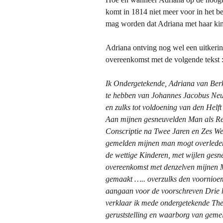
komt in 1814 niet meer voor in het 
mag worden dat Adriana met haar kind
Adriana ontving nog wel een uitkeri
overeenkomst met de volgende tekst 
Ik Ondergetekende, Adriana van Ber
te hebben van Johannes Jacobus Neu
en zulks tot voldoening van den Helf
Aan mijnen
gesneuvelden Man als Re
Conscriptie na
Twee Jaren en Zes We
gemelden mijnen man
mogt overleden
de wettige Kinderen, met
wijlen gesn
overeenkomst met denzelven mijnen M
gemaakt ….. overzulks den voornioem
aangaan voor de voorschreven Drie ho
verklaar ik mede ondergetekende The
geruststelling en waarborg van gemel