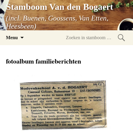
Stamboom Van den Bogaert
(incl. Buenen, Goossens, Van Etten,
Heesbeen)
Spring
Menu
naar
Zoeke
inhoud
in
fotoalbum familieberichten
stam